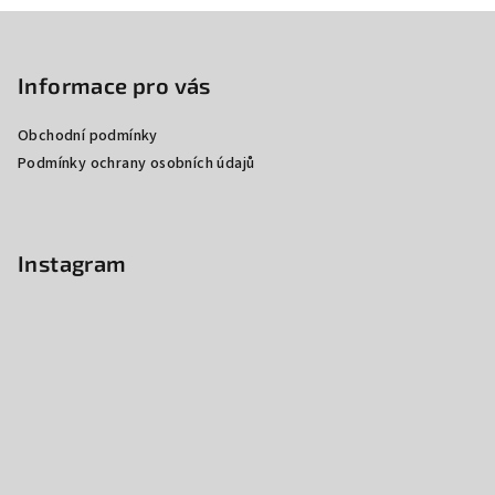
Z
á
p
Informace pro vás
a
Obchodní podmínky
t
Podmínky ochrany osobních údajů
í
Instagram