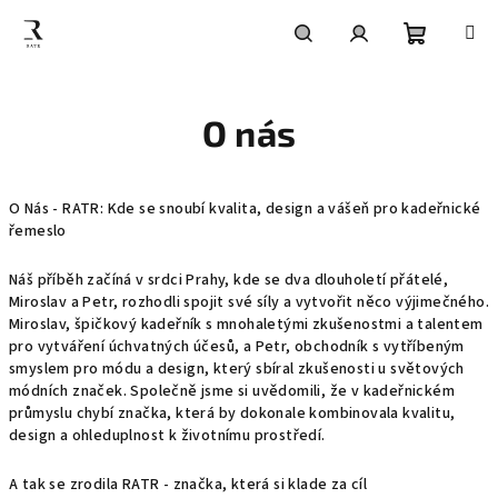
Přejít
na
obsah
Nákupní
Hledat
Přihlášení
O nás
košík
O Nás - RATR: Kde se snoubí kvalita, design a vášeň pro kadeřnické
řemeslo
Náš příběh začíná v srdci Prahy, kde se dva dlouholetí přátelé,
Miroslav a Petr, rozhodli spojit své síly a vytvořit něco výjimečného.
Miroslav, špičkový kadeřník s mnohaletými zkušenostmi a talentem
pro vytváření úchvatných účesů, a Petr, obchodník s vytříbeným
smyslem pro módu a design, který sbíral zkušenosti u světových
módních značek. Společně jsme si uvědomili, že v kadeřnickém
průmyslu chybí značka, která by dokonale kombinovala kvalitu,
design a ohleduplnost k životnímu prostředí.
A tak se zrodila RATR - značka, která si klade za cíl