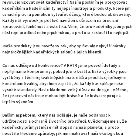
revolucionizovat svět kadeřnictví. Naším posláním je poskytovat
kadeřníkům a kadeřnicím ty nejlepší nástroje a produkty, které jim
usnadní práci a pomohou vytvářet účesy, které budou obdivovány.
Každý náš výrobek je pečlivě navržen s důrazem na precizní
zpracování, funkčnost a estetiku. Víme, že pro kadeřníky jsou jejich
nástroje prodloužením jejich rukou, a proto si zaslouží to nejlepší.
Naše produkty jsou navrženy tak, aby splňovaly nejvyšší nároky
nejnáročnějších kadeřnických salónů a jejich klientů.
Co nás odlišuje od konkurence? V RATR jsme posedlí detaily a
nepřijímáme kompromisy, pokud jde o kvalitu. Naše výrobky jsou
vyráběny z těch nejkvalitnějších materiálů a procházejí přísnými
kontrolami kvality, abychom zajistili, že každý kus splňuje naše
vysoké standardy. Navíc klademe velký důraz na design - věříme,
že i pracovní nástroje mohou být krásné a že krása inspiruje k
lepším výkonům.
Dalším aspektem, který nás odlišuje, je naše oddanost k
udržitelnosti a ochraně životního prostředí. Uvědomujeme si, že
kadeřnický průmysl může mít dopad na naši planetu, a proto
neustále hledáme způsoby, jak minimalizovat naši ekologickou