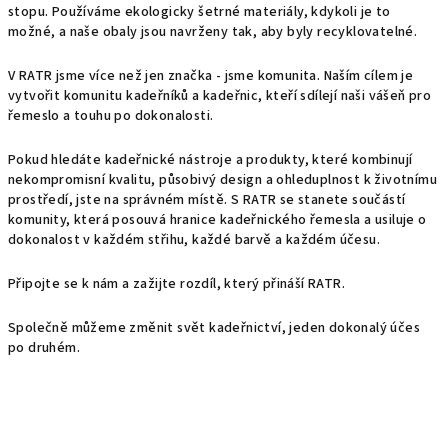
stopu. Používáme ekologicky šetrné materiály, kdykoli je to
možné, a naše obaly jsou navrženy tak, aby byly recyklovatelné.
V RATR jsme více než jen značka - jsme komunita. Naším cílem je
vytvořit komunitu kadeřníků a kadeřnic, kteří sdílejí naši vášeň pro
řemeslo a touhu po dokonalosti.
Pokud hledáte kadeřnické nástroje a produkty, které kombinují
nekompromisní kvalitu, působivý design a ohleduplnost k životnímu
prostředí, jste na správném místě. S RATR se stanete součástí
komunity, která posouvá hranice kadeřnického řemesla a usiluje o
dokonalost v každém střihu, každé barvě a každém účesu.
Připojte se k nám a zažijte rozdíl, který přináší RATR.
Společně můžeme změnit svět kadeřnictví, jeden dokonalý účes
po druhém.