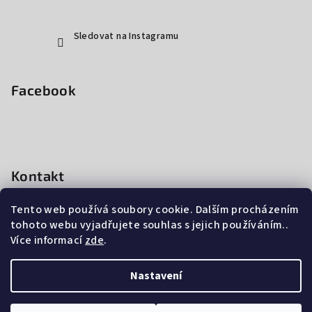
Sledovat na Instagramu
Facebook
Kontakt
ratr
@
ratr.cz
Tento web používá soubory cookie. Dalším procházením
+ 420 777 661 091
tohoto webu vyjadřujete souhlas s jejich používáním..
Více informací
zde
.
Nastavení
Copyright 2026
RATR | RATR Hair Design
. Všechna práva
vyhrazena.