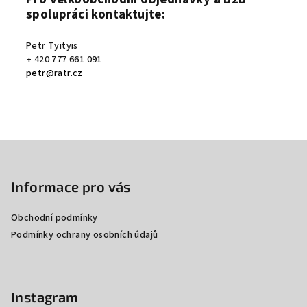
spolupráci kontaktujte:
Petr Tyityis
+ 420 777 661 091
petr@ratr.cz
Z
á
p
Informace pro vás
a
Obchodní podmínky
t
Podmínky ochrany osobních údajů
í
Instagram