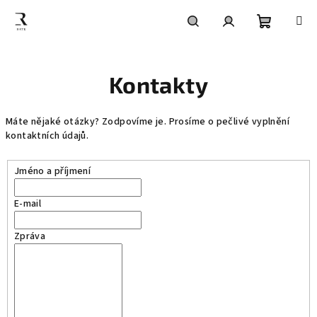
Přejít
na
obsah
Nákupní
Hledat
Přihlášení
Kontakty
košík
Máte nějaké otázky? Zodpovíme je. Prosíme o pečlivé vyplnění
kontaktních údajů.
Jméno a příjmení
E-mail
Zpráva